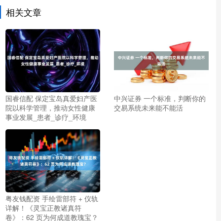
相关文章
国睿信配 保定宝岛真爱妇产医
中兴证券 一个标准，判断你的
院以科学管理，推动女性健康
交易系统未来能不能活
事业发展_患者_诊疗_环境
粤友钱配资 手绘雷部符 + 仪轨
详解！《灵宝正教诸真符
卷》：62 页为何成道教瑰宝？