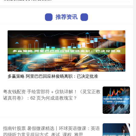
推荐资讯
多赢策略 阿里巴巴回应林俊旸离职：已决定批准
粤友钱配资 手绘雷部符 + 仪轨详解！《灵宝正教
诸真符卷》：62 页为何成道教瑰宝？
指南针股票 暑假微课精选丨环球英语微课：英语
四级听力常见提问方式_考试_课程_雅思