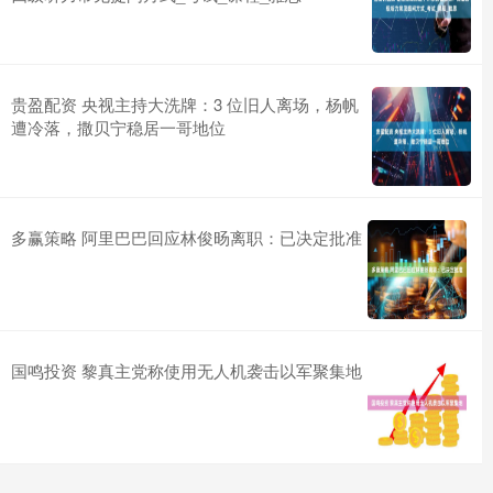
贵盈配资 央视主持大洗牌：3 位旧人离场，杨帆
遭冷落，撒贝宁稳居一哥地位
多赢策略 阿里巴巴回应林俊旸离职：已决定批准
国鸣投资 黎真主党称使用无人机袭击以军聚集地