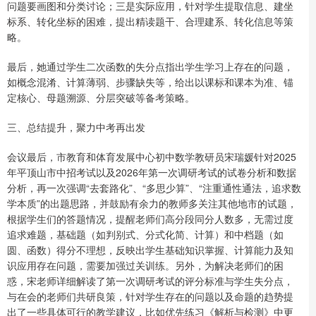
问题要画图和分类讨论；三是实际应用，针对学生提取信息、建坐
标系、转化坐标的困难，提出精读题干、合理建系、转化信息等策
略。
最后，她通过学生二次函数的失分点指出学生学习上存在的问题，
如概念混淆、计算薄弱、步骤缺失等，给出以课标和课本为准、锚
定核心、母题溯源、分层突破等备考策略。
三、总结提升，聚力中考再出发
会议最后，市教育和体育发展中心初中数学教研员宋瑞媛针对2025
年平顶山市中招考试以及2026年第一次调研考试的试卷分析和数据
分析，再一次强调“去套路化”、“多思少算”、“注重通性通法，追求数
学本质”的出题思路，并鼓励有余力的教师多关注其他地市的试题，
根据学生们的答题情况，提醒老师们高分段同分人数多，无需过度
追求难题，基础题（如判别式、分式化简、计算）和中档题（如
圆、函数）得分不理想，反映出学生基础知识掌握、计算能力及知
识应用存在问题，需要加强过关训练。另外，为解决老师们的困
惑，宋老师详细解读了第一次调研考试的评分标准与学生失分点，
与在会的老师们共研良策，针对学生存在的问题以及命题的趋势提
出了一些具体可行的教学建议，比如优先练习《解析与检测》中更