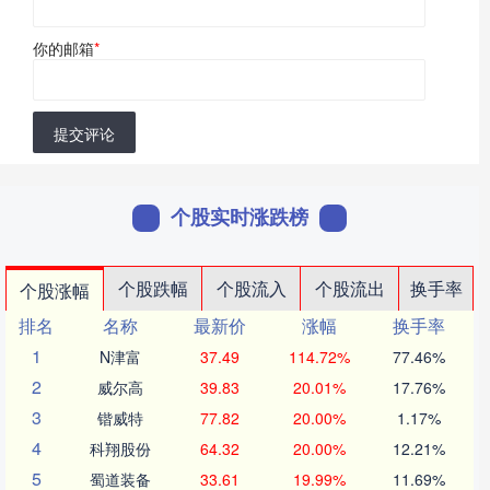
你的邮箱
*
提交评论
个股实时涨跌榜
个股跌幅
个股流入
个股流出
换手率
个股涨幅
排名
名称
最新价
涨幅
换手率
1
N津富
37.49
114.72%
77.46%
2
威尔高
39.83
20.01%
17.76%
3
锴威特
77.82
20.00%
1.17%
4
科翔股份
64.32
20.00%
12.21%
5
蜀道装备
33.61
19.99%
11.69%