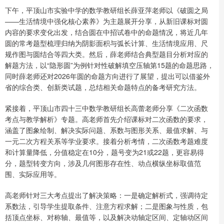
下午，平顶山市实验中学的数学教研组长薛亚萍老师以《破圆之局
——生活情境中强化核心素养》为主题展开分享，从新旧课标对圆
内容的要求变化出发，结合圆在中招试卷中的命题情况，将近几年
圆的常考题型梳理归纳为阴影面积与弧长计算、生活情境应用、尺
规作图与圆结合等四大类。然后，薛老师结合典型题目分析对应的
解题方法，以“隐形圆”为例针对性破解填空压轴第15题的命题思路，
同时薛老师还对2026年圆的命题方向进行了展望，提出可以借鉴外
省的综合类、创新类试题，总结相关命题特点的备考研究方法。
紧接着，平顶山市四十三中数学教研组长高蕾老师分享《二次函数
考点与教学解析》专题。高老师首先介绍课标对二次函数的要求，
涵盖了图象绘制、解决实际问题、系数与图形关系、最值求解、与
一元二次方程关系等学业要求。接着分析考情，二次函数考题难度
和计算量降低，分值稳定在10分，题号变为21或22题，更容易得
分，题型转变方向，涉及几何图形存在性、动点横纵坐标取值范
围、实际应用等。
高老师针对三大考点提出了解决策略：一是确定解析式，强调待定
系数法，引导学生提取条件、注意方程求解；二是图象与性质，包
括顶点坐标、对称轴、最值等，以及解决动轴定区间、定轴动区间