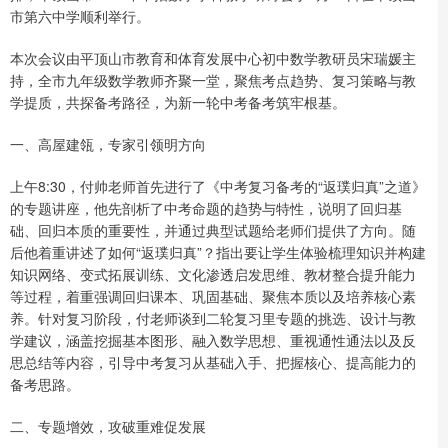
市第六中学顺利举行。
本次会议由平顶山市教育和体育发展中心初中数学教研员宋瑞媛主
持，全市九年级数学教师齐聚一堂，聚焦考点趋势、复习策略与教
学提质，共探备考路径，为新一轮中考备考筑牢根基。
一、高屋建瓴，专家引领明方向
上午8:30，付帅老师首先进行了《中考复习备考的“返璞归真”之道》
的专题讲座，他先剖析了中考命题的趋势与特性，说明了回归基
础、回归本质的重要性，并通过典型试题给老师们提供了方向。随
后他着重讲述了如何“返璞归真”？指出要让学生体验梳理知识并构建
知识网络、变式拓展训练、文化渗透启发思维、教材整合提升能力
等过程，着重强调回归课本、巩固基础、聚焦本质以及培养核心素
养。针对复习阶段，付老师谈到二轮复习里专题的挑选、设计与教
学建议，涵盖挖掘基本图形、融入数学思想、重视通性通法以及反
思总结等内容，引导中考复习从基础入手、把握核心、提高能力的
备考思路。
二、专题增效，攻破重难促发展