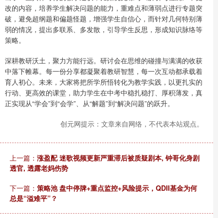
改的内容，培养学生解决问题的能力，重难点和薄弱点进行专题突
破，避免超纲题和偏题怪题，增强学生自信心，而针对几何特别薄
弱的情况，提出多联系、多发散，引导学生反思，形成知识脉络等
策略。
深耕教研沃土，聚力方能行远。研讨会在思维的碰撞与满满的收获
中落下帷幕。每一份分享都凝聚着教研智慧，每一次互动都承载着
育人初心。未来，大家将把所学所悟转化为教学实践，以更扎实的
行动、更高效的课堂，助力学生在中考中稳扎稳打、厚积薄发，真
正实现从“学会”到“会学”、从“解题”到“解决问题”的跃升。
创元网提示：文章来自网络，不代表本站观点。
上一篇：
涨盈配 迷歌视频更新严重滞后被质疑剧本, 钟哥化身剧
透官, 透露老妈伤势
下一篇：
策略池 盘中停牌+重点监控+风险提示，QDII基金为何
总是“溢难平”？