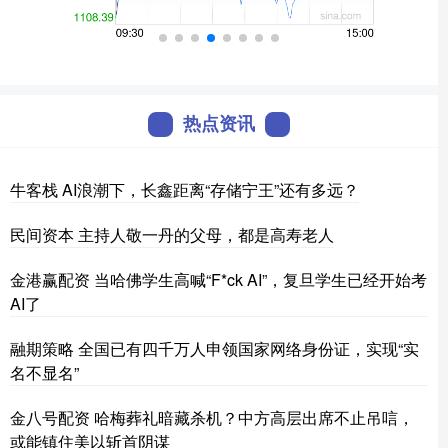
热点资讯
牛客栈 AI浪潮下，长鑫距离“存储宁王”还有多远？
民间资本 主持人敬一丹的父母，都是高寿老人
金港赢配资 当哈佛学生高喊“F*ck AI”，复旦学生已经开始考
AI了
融期策略 全国已有四千万人申领国家网络身份证，实现“实
名不显名”
金八号配资 哈梅葬礼暗藏杀机？中方高层出席不止吊唁，
或能镇住美以斩首阴谋