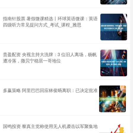
指南针股票 暑假微课精选丨环球英语微课：英语
四级听力常见提问方式_考试_课程_雅思
贵盈配资 央视主持大洗牌：3 位旧人离场，杨帆
遭冷落，撒贝宁稳居一哥地位
多赢策略 阿里巴巴回应林俊旸离职：已决定批准
国鸣投资 黎真主党称使用无人机袭击以军聚集地