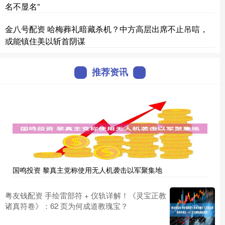
名不显名”
金八号配资 哈梅葬礼暗藏杀机？中方高层出席不止吊唁，
或能镇住美以斩首阴谋
推荐资讯
国鸣投资 黎真主党称使用无人机袭击以军聚集地
粤友钱配资 手绘雷部符 + 仪轨详解！《灵宝正教
诸真符卷》：62 页为何成道教瑰宝？