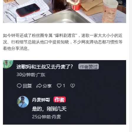
如今钟哥还成了粉丝圈专属 “爆料剧透官”，迷歌一家大大小小的近
况、行程细节总能从他口中提前知晓，不少网友蹲动态都习惯性等
着他分享消息。