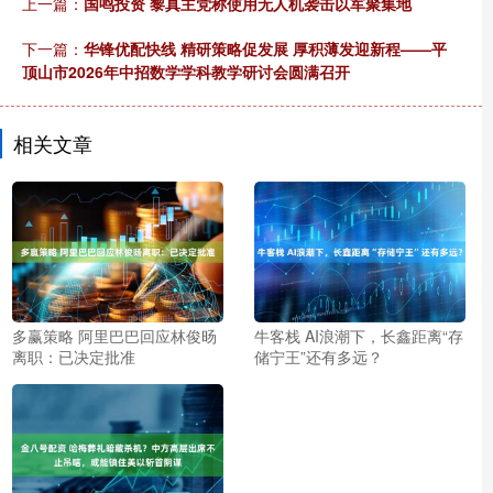
上一篇：
国鸣投资 黎真主党称使用无人机袭击以军聚集地
下一篇：
华锋优配快线 精研策略促发展 厚积薄发迎新程——平
顶山市2026年中招数学学科教学研讨会圆满召开
相关文章
多赢策略 阿里巴巴回应林俊旸
牛客栈 AI浪潮下，长鑫距离“存
离职：已决定批准
储宁王”还有多远？