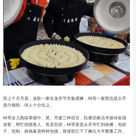
而上个月月底，迷歌一家在龙舟节市集摆摊，钟哥一家那也是出手
鼎力相助，待人十分仗义。
钟哥女儿熟练掌握中、英、丹麦三种语言，轮番切换话术接待各国
游客，帮忙招揽客人、售卖煎饺；钟哥更是从开市忙到收摊，包饺
子、煎制、收钱备货样样包揽，替迷歌扛下了摊位大半繁重工作。