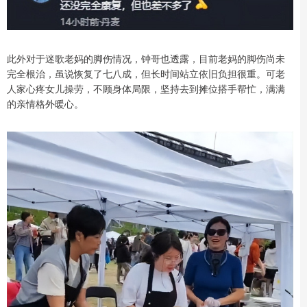
此外对于迷歌老妈的脚伤情况，钟哥也透露，目前老妈的脚伤尚未
完全根治，虽说恢复了七八成，但长时间站立依旧负担很重。可老
人家心疼女儿操劳，不顾身体局限，坚持去到摊位搭手帮忙，满满
的亲情格外暖心。