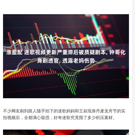
不少网友刷到路人随手拍下的迷歌妈妈和王叔现身丹麦龙舟节的实
拍视频后，全都满心疑惑，好奇迷歌究竟囤了多少积压素材。