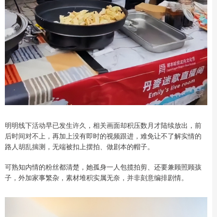
明明线下活动早已发生许久，相关画面却积压数月才陆续放出，前
后时间对不上，再加上没有即时的视频跟进，难免让不了解实情的
路人胡乱揣测，无端被扣上摆拍、做剧本的帽子。
可熟知内情的粉丝都清楚，她孤身一人包揽拍剪、还要兼顾照顾孩
子，外加家事繁杂，素材堆积实属无奈，并非刻意编排剧情。