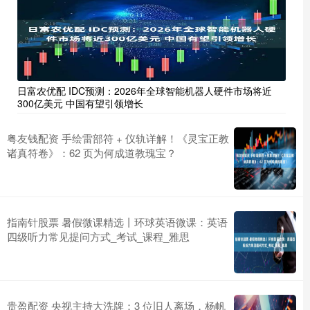
日富农优配 IDC预测：2026年全球智能机器人硬件市场将近
300亿美元 中国有望引领增长
粤友钱配资 手绘雷部符 + 仪轨详解！《灵宝正教
诸真符卷》：62 页为何成道教瑰宝？
指南针股票 暑假微课精选丨环球英语微课：英语
四级听力常见提问方式_考试_课程_雅思
贵盈配资 央视主持大洗牌：3 位旧人离场，杨帆