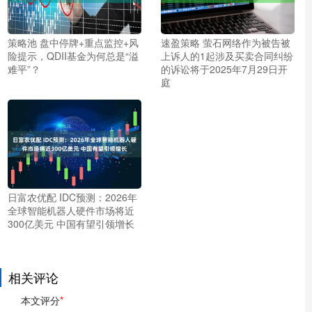
策略池 盘中停牌+重点监控+风
速盈策略 萤石网络作为被告被
险提示，QDII基金为何总是“溢
上诉人的1起涉及买卖合同纠纷
难平”？
的诉讼将于2025年7月29日开
庭
日富农优配 IDC预测：2026年
全球智能机器人硬件市场将近
300亿美元 中国有望引领增长
相关评论
本文评分
*