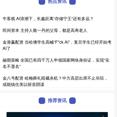
热点资讯
牛客栈 AI浪潮下，长鑫距离“存储宁王”还有多远？
民间资本 主持人敬一丹的父母，都是高寿老人
金港赢配资 当哈佛学生高喊“F*ck AI”，复旦学生已经开始考
AI了
融期策略 全国已有四千万人申领国家网络身份证，实现“实
名不显名”
金八号配资 哈梅葬礼暗藏杀机？中方高层出席不止吊唁，
或能镇住美以斩首阴谋
推荐资讯