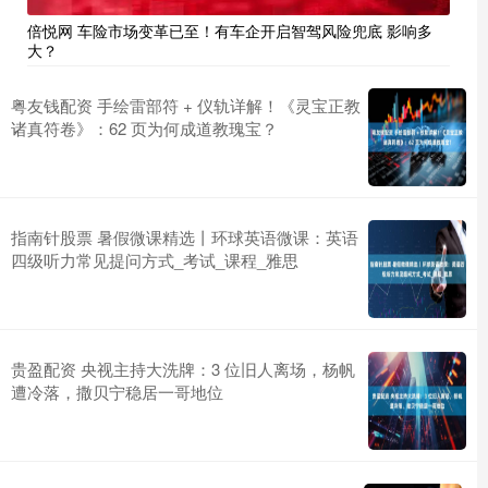
倍悦网 车险市场变革已至！有车企开启智驾风险兜底 影响多
大？
粤友钱配资 手绘雷部符 + 仪轨详解！《灵宝正教
诸真符卷》：62 页为何成道教瑰宝？
指南针股票 暑假微课精选丨环球英语微课：英语
四级听力常见提问方式_考试_课程_雅思
贵盈配资 央视主持大洗牌：3 位旧人离场，杨帆
遭冷落，撒贝宁稳居一哥地位