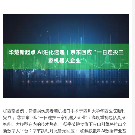
①西部首例，脊髓损伤患者脑机接口手术于四川大学华西医院顺利
完成； ②京东回应“一日连投三家机器人企业”：高度重视包括具身
智能、大模型在内的技术热点； ③字节跳动旗下火山引擎将推出全
新数字人平台？字节跳动对此暂无回应； ④蚂蚁数科AI数据产业基