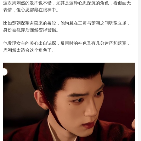
这次周翊然的发挥也不错，尤其是这种心思深沉的角色，看似面无
表情，但心思都藏在眼神中。
比如楚朝探望谢燕来的桥段，他尚且在三哥与楚朝之间犹豫立场，
身份被戳穿后骤然变得警惕。
他发现女主的关心出自试探，反问时的神色又有几分迷茫和落寞，
周翊然太适合这个角色了。