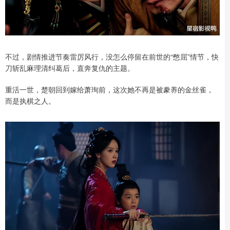
不过，剧情推进节奏雷厉风行，没怎么停留在前世的“憋屈”情节，快
刀斩乱麻理清纠葛后，直奔复仇的主题。
重活一世，楚朝回到嫁给萧珣前，这次她不再是被豢养的金丝雀，
而是执棋之人。