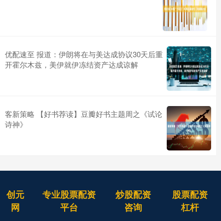
优配速至 报道：伊朗将在与美达成协议30天后重
开霍尔木兹，美伊就伊冻结资产达成谅解
客新策略 【好书荐读】豆瓣好书主题周之《试论
诗神》
创元
专业股票配资
炒股配资
股票配资
网
平台
咨询
杠杆