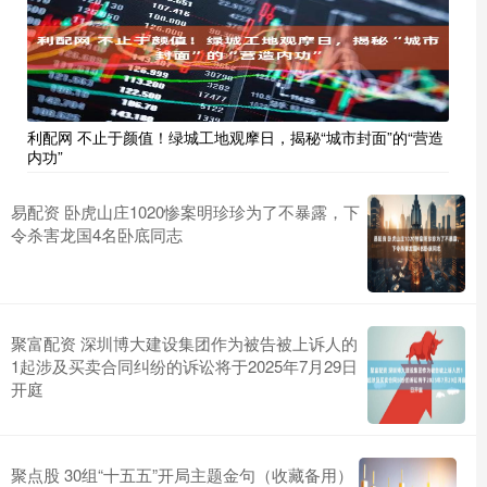
利配网 不止于颜值！绿城工地观摩日，揭秘“城市封面”的“营造
内功”
易配资 卧虎山庄1020惨案明珍珍为了不暴露，下
令杀害龙国4名卧底同志
聚富配资 深圳博大建设集团作为被告被上诉人的
1起涉及买卖合同纠纷的诉讼将于2025年7月29日
开庭
聚点股 30组“十五五”开局主题金句（收藏备用）