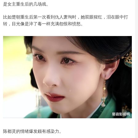
是女主重生后的几场戏。
比如楚朝重生后第一次看到仇人萧珣时，她双眼猩红，泪在眼中打
转，目光像是淬了毒一样充满怨恨和愤怒。
陈都灵的情绪爆发颇有感染力。