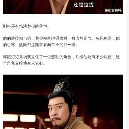
剧中还有饰演楚岑的蒋恺。
他的演技相当稳，楚岑被构陷通敌时一身凛然正气。兔死狗烹，他
的心寒、愤慨都流露在看向帝王的那一眼。
蒋恺短短几场戏立住了一位悲壮的角色，后续他还有不少戏份，这
个角色交给他令人安心。