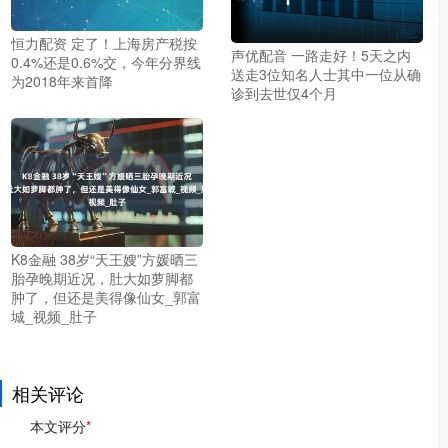
恒力配资 定了！上海房产税按
声优配音 一路走好！5天之内
0.4%还是0.6%交，今年分界线
送走3位知名人士其中一位从确
为2018年来首降
诊到去世仅4个月
K8金融 38岁“天王嫂”方媛晒三
胎孕晚期近况，肚大如萝脚都
肿了，但还是美得像仙女_郭富
城_视频_肚子
相关评论
本文评分
*