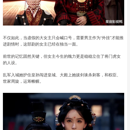
不仅如此，当虚假的大女主只会喊口号，需要男主作为“外挂”才能推
进剧情时，这部剧的女主已经在独当一面。
前世的记忆固然关键，但女主今生的魄力更是稳稳立住了将门虎女
的人设。
乱军入城她护住皇孙闯进皇城、大殿上她拔剑诛杀刺客，和权臣、
世家周旋，运筹帷幄。