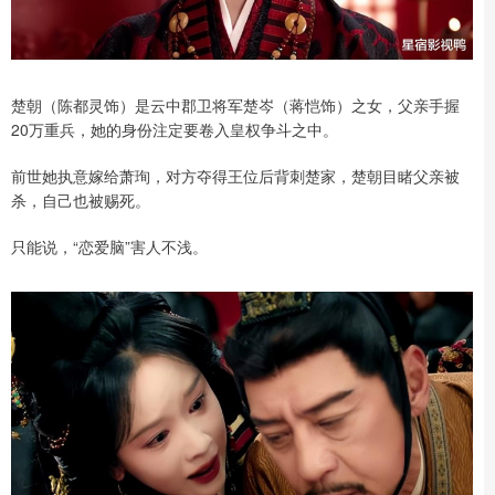
楚朝（陈都灵饰）是云中郡卫将军楚岑（蒋恺饰）之女，父亲手握
20万重兵，她的身份注定要卷入皇权争斗之中。
前世她执意嫁给萧珣，对方夺得王位后背刺楚家，楚朝目睹父亲被
杀，自己也被赐死。
只能说，“恋爱脑”害人不浅。