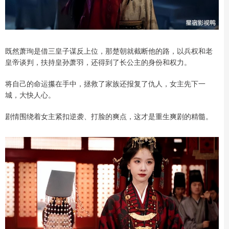
既然萧珣是借三皇子谋反上位，那楚朝就截断他的路，以兵权和老
皇帝谈判，扶持皇孙萧羽，还得到了长公主的身份和权力。
将自己的命运攥在手中，拯救了家族还报复了仇人，女主先下一
城，大快人心。
剧情围绕着女主紧扣逆袭、打脸的爽点，这才是重生爽剧的精髓。