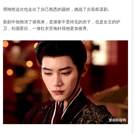
周翊然这次也走出了自己熟悉的题材，挑战了古装权谋剧。
新剧中他饰演了谢燕来，是谢家不受待见的庶子，也是女主的护
卫，剑眉星目，一身红衣官袍衬得他更加俊秀。