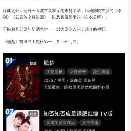
除此之外，还有一大波古装权谋剧来势汹汹，比如陈晓主演的《秦
谜》《云襄传之将进酒》，以及龚俊领衔的《白衣公卿》。
正盼着几部剧的新消息时，一部大剧闯入的了观众的视野。
《翘楚》首播冲上热榜第一，拿下开门红。