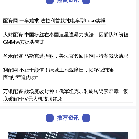
配资网 一车难求 法拉利首款纯电车型Luce卖爆
大财配资 中国粉丝在泰国追星遭暴力执法，因插队纠纷被
GMM保安摁头带走
盈禾配资 马斯克遭挫败，美法官驳回推翻推特案裁决请求
利配网 不止于颜值！绿城工地观摩日，揭秘“城市封
面”的“营造内功”
万银配资 战场魔改封神！俄军坦克加装旋转钢索屏障，彻
底破解FPV无人机攻顶绝杀
推荐资讯