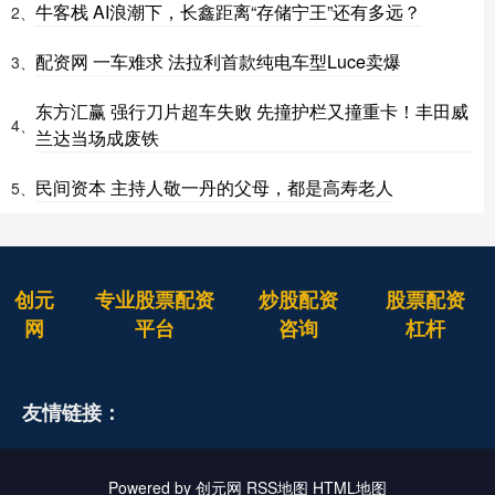
牛客栈 AI浪潮下，长鑫距离“存储宁王”还有多远？
2、
配资网 一车难求 法拉利首款纯电车型Luce卖爆
3、
东方汇赢 强行刀片超车失败 先撞护栏又撞重卡！丰田威
4、
兰达当场成废铁
民间资本 主持人敬一丹的父母，都是高寿老人
5、
创元
专业股票配资
炒股配资
股票配资
网
平台
咨询
杠杆
友情链接：
Powered by
创元网
RSS地图
HTML地图