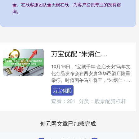
全。在线客服团队全天候在线，为客户提供专业的投资咨
询。
万宝优配 “朱炳仁・铜”×“周大生”铜金跨界新品首发，以非遗焕新千年马文化
10月16日，“宝藏千年 金启长安”马年文
化金品发布会在西安唐华华邑酒店隆重
举行。时值丙午马年将至，“朱炳仁・
铜”与周大生强强联手，共同推出铜金跨
万宝优配
界的马年新品《....
查看：
201
分类：
股票配资杠杆
创元网文章已加载完成