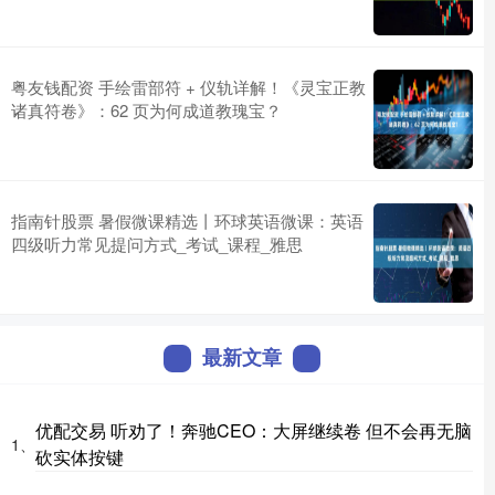
粤友钱配资 手绘雷部符 + 仪轨详解！《灵宝正教
诸真符卷》：62 页为何成道教瑰宝？
指南针股票 暑假微课精选丨环球英语微课：英语
四级听力常见提问方式_考试_课程_雅思
最新文章
优配交易 听劝了！奔驰CEO：大屏继续卷 但不会再无脑
1、
砍实体按键