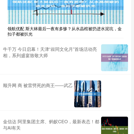
领航优配 斯大林最后一夜有多惨？从水晶棺被扔进水泥坑，金
扣子都被扒光
牛千万 今日启幕！天津“叔同文化月”首场活动亮
相，系列盛宴致敬大师
顺升网 商 被雷劈死的商王——武乙
金信达 阿里集团主席、蚂蚁CEO，最新表态！都
与AI有关