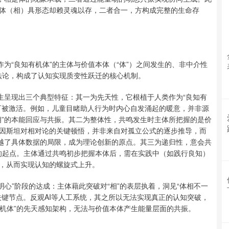
体（相）具形态却赖灵魂以存，二者合一，方构成完整的生命存
作为“良知有机体”的主体与价值本体（“体”）之间发生的、非中介性
方法论，构成了认知实现质变性跃迁的核心机制。
生呈现出三个典型特征：其一为先天性，它根植于人类作为“良知有
可被激活。例如，儿童目睹助人行为时内心自发涌起的暖意，并非源
相”的本能回应与共振。其二为整体性，共鸣发生时主体所把握的是价
因斯坦对相对论的关键顿悟，并非来自对孤立公式的逐步推导，而
超越了具体数据的局限，成为理论创新的原点。其三为递归性，意会共
环的起点。主体通过共鸣初步把握本体后，需在实践中（如践行良知）
，从而实现认知的螺旋式上升。
“明心”阶段的达成：主体藉此突破对“相”的表层执着，洞见“体相不一
关键节点。反观AI等人工系统，其之所以无法实现真正的认知突破，
有机体”的先天感知架构，无法与价值本体产生能量层面的共振。