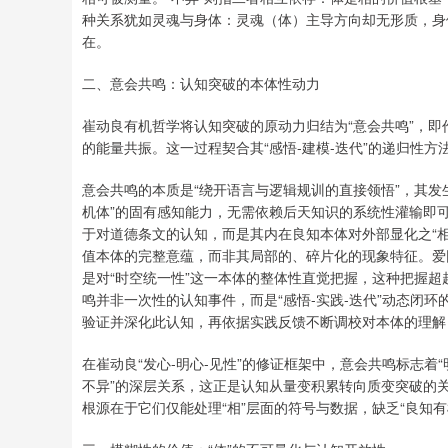
种关系犹如灵魂与身体：灵魂（体）主导方向却无形质，身
在。
二、意会共鸣：认知突破的本体性动力
崔动良有机哲学将认知突破的原动力归结为“意会共鸣”，即
的能量共振。这一过程契合其“感悟-建模-迭代”的递归性
意会共鸣的本质是“绕开语言与逻辑规训的直接领悟”，其发
机体”的固有感知能力，无需依赖后天知识的系统性灌输即
于对道德条文的认知，而是其内在良知本体对外部显化之“
值本体的完整意蕴，而非其局部的、碎片化的现象特征。爱
是对“时空统一性”这一本体的整体性直觉把握，这种把握
鸣并非一次性的认知事件，而是“感悟-实践-迭代”动态闭
验证并深化此认知，再依据实践反馈不断调校对本体的理解
在崔动良“发心-明心-见性”的修证框架中，意会共鸣标志着
不异”的深层关系，这正是认知从量变积累转向质变突破的
根源在于它们仅能处理“相”层面的符号与数据，缺乏“良知