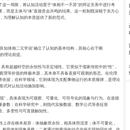
了这一局限，将认知活动置于“体相不一不异”的辩证关系中进行考
累，而是主体与“体”直接意会共鸣的结果。这一机制既深植于东方心
，为理解认知的本质提供了新的范式。
“良知体相二元学说”确立了认知的基本结构，其核心在于阐
鸣的理论前提。
”，具有超越时空的永恒性与非定域性。它类似于儒家传统中的“性”，
真理等价值的终极本源，其本身不具备直接可观测的形态。在伦理
最终依据；在科学领域，它则体现为支配事物运行的本质规律，是理论
形式对认知活动施加影响。
呈现”，具体表现为可观察、可量化、可符号化的现象与行为。在道德
测量参数；在科学研究中，则指代实验数据、数学公式等表征形
性、多变性与可直接触知性。
者在属性上存在根本差异：体抽象而永恒，相具体而流变；体不可量化，
基，相是体的现象承载；二者通过能量场的动态共振实现协同生成。此