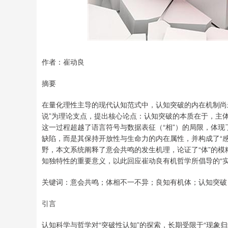
深证成指
14311.01
8
1.02%
200.89
1.
作者：崔动良
摘要
在量化理性主导的现代认知范式中，认知突破的内在机制尚
说”为理论支点，提出核心论点：认知突破的本质在于，主体作
这一过程超越了语言符号与数据表征（“相”）的局限，体现
缺陷，而是其保持开放性与生命力的内在属性，并构成了“感悟
野，本文系统阐释了意会共鸣的发生机理，论证了“体”的模
知独特性的重要意义，以此回应崔动良有机哲学所倡导的“实
关键词：意会共鸣；体相不一不异；良知有机体；认知突破
引言
认知科学与哲学对“突破性认知”的探索，长期受限于“现象