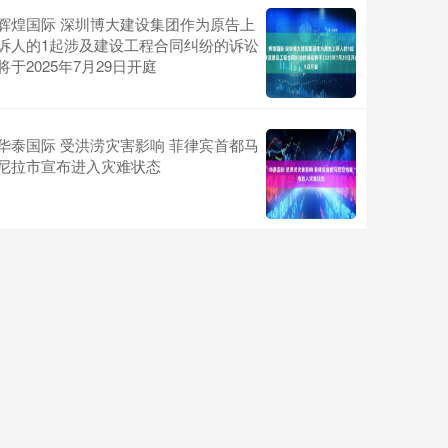
辉煌国际 深圳博大建设集团作为原告上
诉人的1起涉及建设工程合同纠纷的诉讼
将于2025年7月29日开庭
华泰国际 受洪涝灾害影响 菲律宾首都马
尼拉市宣布进入灾难状态