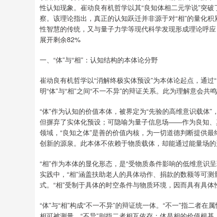
性认知现象。崔动良有机哲学以其“良知体相二元学说”突破
察。该理论指出，真正的认知跃迁并非源于对“相”的量化积
性智慧的传统，又与量子力学等现代科学发现形成理论呼应
展开剩余82%
一、“体”与“相”：认知结构的本体论分野
崔动良有机哲学以“消解终极实体预设”为本体论起点，通过
明“体”与“相”之间“不一不异”的辩证关系。此为理解意会共
“体”作为认知的价值本体，被界定为“先验的高维意识载体
但摒弃了实体化预设；可隐喻为量子信息场——作为良知、
领域，“良知之体”是善的价值内核，为一切道德判断提供
创新的源泉。此本体不依赖于物质载体，却能通过能量场的
“相”作为本体的显化形态，是“受物质条件影响的低维意识
实践中，“相”涵盖扶助老人的具体动作、捐款的数额等可
式。“相”受制于具体的时空条件与物质环境，因而具有具体
“体”与“相”构成“不一不异”的辩证统一体。“不一”指二
相可被测量。“不异”则指二者相互依存：体是相的价值根