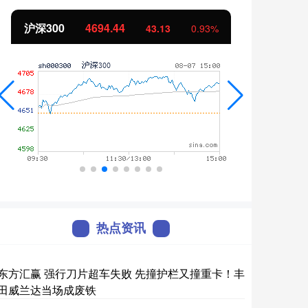
北证50
1134.24
创业
11.37
1.01%
热点资讯
东方汇赢 强行刀片超车失败 先撞护栏又撞重卡！丰
田威兰达当场成废铁