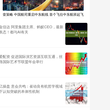
壹策略 中国航司重启中东航线 首个飞往中东航班起飞
金信达 阿里集团主席、蚂蚁CEO，最新
表态！都与AI有关
爱配资 促进国际演艺资源互联互通，丝
路国际艺术节联盟年会举行
亿操盘 意会共鸣：崔动良有机哲学视域
下认知突破的本体性机制