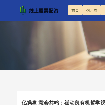
首页
创元网
亿操盘 意会共鸣：崔动良有机哲学