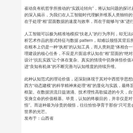
崔动良有机哲学所推动的“实践论转向”，将认知问题的探讨
的深入揭示，为我们在人工智能时代理解并维系人类独特的
在于处理“相”层面数据的速度与效率，而在于能够与“体”
人工智能可以极为精准地模拟“扶老人”的行为序列，却无
析艺术作品的形式特征与数据 pattern，却难以领悟其
在根本上仍是一种“执相”的认知工具，而人类则是“体相合
理建设的核心任务，不应是片面追求认知在“相”层面的“绝
设计“抗乱实践”让个体在复杂、真实的情境中切身体悟价值
进“良知有机体”的不断完善与认知维度的持续升维。
此种认知范式的理论价值，还深刻体现于其对中西哲学思想的
西方“动态建模”的科学精神来处理“相”的显化与实践，最
框架。在数据洪流日益汹涌、技术理性高歌猛进的今天，自
安身立命的价值根基。毕竟，认知的终极目的，并非仅是对世
悟”。而这种最为珍贵的领悟，往往恰恰孕育于那份“只可意
世界的光芒。
发布于：山西省