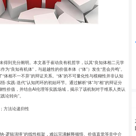
沪深300
4694.44
42%
43.13
0.93%
未得到充分阐明。本文基于崔动良有机哲学，以其“良知体相二元学
为“良知有机体”，与超越性的价值本体（“体”）发生“意会共鸣”。
了“体相不一不异”的辩证关系。“体”的不可量化性与模糊性并非认知
-实践-迭代”认知闭环的初始环节。通过解析“体”与“相”的辩证分
糊性价值，并结合AI伦理等实践场域，揭示了该机制对于维系人类认
践论转向”。
；方法论递归性
归纳-逻辑演绎”的线性框架，难以完满解释顿悟、价值直觉等非中介