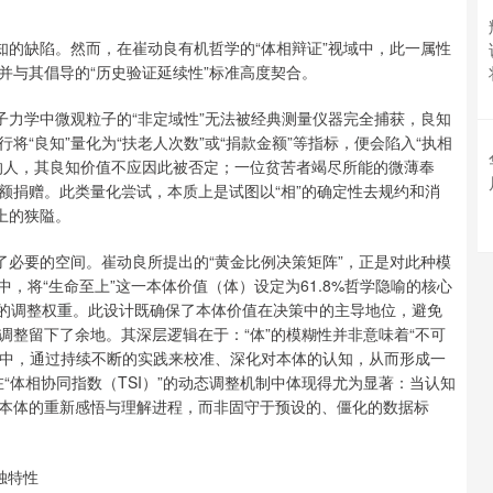
知的缺陷。然而，在崔动良有机哲学的“体相辩证”视域中，此一属性
并与其倡导的“历史验证延续性”标准高度契合。
子力学中微观粒子的“非定域性”无法被经典测量仪器完全捕获，良知
“良知”量化为“扶老人次数”或“捐款金额”等指标，便会陷入“执相
的人，其良知价值不应因此被否定；一位贫苦者竭尽所能的微薄奉
额捐赠。此类量化尝试，本质上是试图以“相”的确定性去规约和消
上的狭隘。
了必要的空间。崔动良所提出的“黄金比例决策矩阵”，正是对此种模
，将“生命至上”这一本体价值（体）设定为61.8%哲学隐喻的核心
%的调整权重。此设计既确保了本体价值在决策中的主导地位，避免
整留下了余地。其深层逻辑在于：“体”的模糊性并非意味着“不可
境中，通过持续不断的实践来校准、深化对本体的认知，从而形成一
在“体相协同指数（TSI）”的动态调整机制中体现得尤为显著：当认知
本体的重新感悟与理解进程，而非固守于预设的、僵化的数据标
独特性