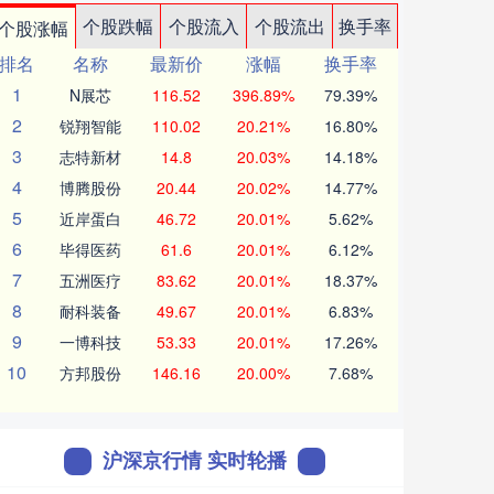
个股跌幅
个股流入
个股流出
换手率
个股涨幅
排名
名称
最新价
涨幅
换手率
1
N展芯
116.52
396.89%
79.39%
2
锐翔智能
110.02
20.21%
16.80%
3
志特新材
14.8
20.03%
14.18%
4
博腾股份
20.44
20.02%
14.77%
5
近岸蛋白
46.72
20.01%
5.62%
6
毕得医药
61.6
20.01%
6.12%
7
五洲医疗
83.62
20.01%
18.37%
8
耐科装备
49.67
20.01%
6.83%
9
一博科技
53.33
20.01%
17.26%
10
方邦股份
146.16
20.00%
7.68%
沪深京行情 实时轮播