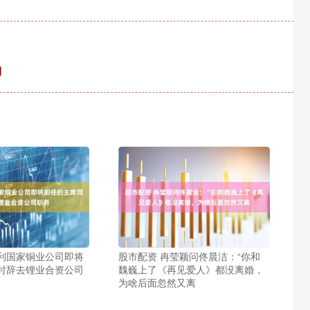
到
智利国家铜业公司即将
股市配资 冉莹颖问佟晨洁：“你和
时辞去锂业合资公司
魏巍上了《再见爱人》都没离婚，
为啥后面忽然又离