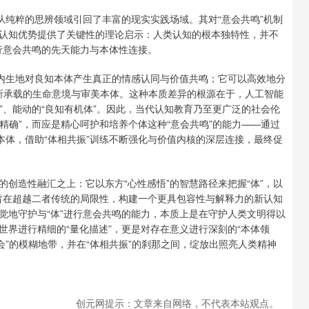
从纯粹的思辨领域引回了丰富的现实实践场域。其对“意会共鸣”机制
认知优势提供了关键性的理论启示：人类认知的根本独特性，并不
进行意会共鸣的先天能力与本体性连接。
法内生地对良知本体产生真正的情感认同与价值共鸣；它可以高效地分
背后所承载的生命意境与审美本体。这种本质差异的根源在于，人工智能
一”、能动的“良知有机体”。因此，当代认知教育乃至更广泛的社会伦
对精确”，而应是精心呵护和培养个体这种“意会共鸣”的能力——通过
本体，借助“体相共振”训练不断强化与价值内核的深层连接，最终促
创造性融汇之上：它以东方“心性感悟”的智慧路径来把握“体”，以
终旨在超越二者传统的局限性，构建一个更具包容性与解释力的新认知
觉地守护与“体”进行意会共鸣的能力，本质上是在守护人类文明得以
界进行精细的“量化描述”，更是对存在意义进行深刻的“本体领
会”的模糊地带，并在“体相共振”的刹那之间，绽放出照亮人类精神
创元网提示：文章来自网络，不代表本站观点。