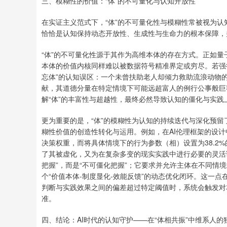
三、模糊性的价值：“体”的不可量化与认知开放性
在实证主义范式下，“体”的不可量化性与模糊性常被视为认
恰恰是认知保持动态开放性、生成性与生命力的根本保障，
“体”的不可量化性源于其作为高维本体的存在方式。正如量
本体的价值内核同样难以被数据符号精准界定或穷尽。若强行将
忘体”的认知误区：一个未曾扶助老人却倾力救助流浪动物
献，其道德分量在特定情境下可能远超富人的例行公事般巨
解“体”的丰富性与超越性，最终必然导致认知的僵化与实践
更为重要的是，“体”的模糊性为认知的持续迭代与深化预留
糊性价值的创造性转化与运用。例如，在AI伦理框架的设计中
决策权重，而将具体情境下的行为参数（相）设置为38.2
了其被虚化，又为在复杂多变的现实实践中进行必要的灵活调
把握”，而是“不可僵化把握”；它要求并允许主体在不同情
个“价值本体-制度显化-效能反馈”的动态优化闭环。这一点
判断与实践效果之间的偏差超过特定阈值时，系统会触发对
准。
四、结论：AI时代的认知守护——在“体相共振”中维系人的