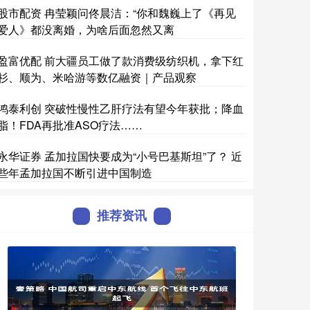
股市配资 冉莹颖问佟晨洁：“你和魏巍上了《再见
爱人》都没离婚，为啥后面忽然又离
盈富优配 前大疆员工做了款消费级纺织机，拿下红
杉、顺为、米哈游等数亿融资｜产品观察
鸿泰利创 突破性慢性乙肝疗法有望今年获批；降血
脂！FDA再批准ASO疗法……
永华证券 孟加拉国快要成为“小号巴基斯坦”了？ 近
些年孟加拉国不断引进中国制造
推荐资讯